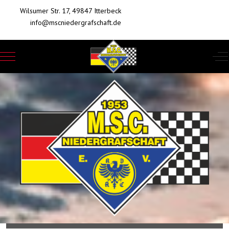
Wilsumer Str. 17, 49847 Itterbeck
info@mscniedergrafschaft.de
Mobile Menu Toggle
Of