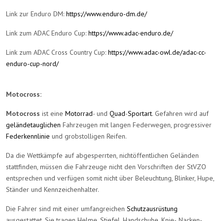
Link zur Enduro DM:
https://www.enduro-dm.de/
Link zum ADAC Enduro Cup:
https://www.adac-enduro.de/
Link zum ADAC Cross Country Cup:
https://www.adac-owl.de/adac-cc-
enduro-cup-nord/
Motocross:
Motocross
ist eine
Motorrad
- und
Quad
-
Sportart
. Gefahren wird auf
geländetauglichen
Fahrzeugen mit langen Federwegen, progressiver
Federkennlinie
und grobstolligen Reifen.
Da die Wettkämpfe auf abgesperrten, nichtöffentlichen Geländen
stattfinden, müssen die Fahrzeuge nicht den Vorschriften der StVZO
entsprechen und verfügen somit nicht über Beleuchtung, Blinker, Hupe,
Ständer und Kennzeichenhalter.
Die Fahrer sind mit einer umfangreichen
Schutzausrüstung
ausgestattet. Sie tragen Helme, Stiefel, Handschuhe, Knie-, Nacken-,