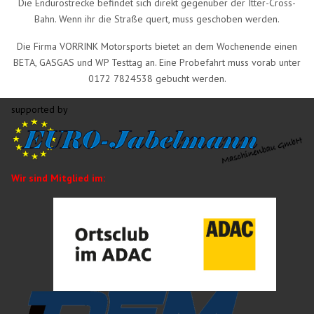
Die Endurostrecke befindet sich direkt gegenüber der Itter-Cross-
Bahn. Wenn ihr die Straße quert, muss geschoben werden.
Die Firma VORRINK Motorsports bietet an dem Wochenende einen
BETA, GASGAS und WP Testtag an. Eine Probefahrt muss vorab unter
0172 7824538 gebucht werden.
supported by
Wir sind Mitglied im: