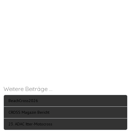
Weitere Beiträge …
BeachCross2026
CROSS Magazin Bericht
23. ADAC Itter-Motocross