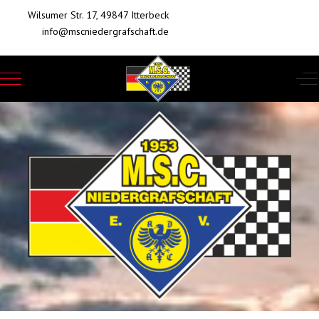
Wilsumer Str. 17, 49847 Itterbeck
info@mscniedergrafschaft.de
Mobile Menu Toggle
Of