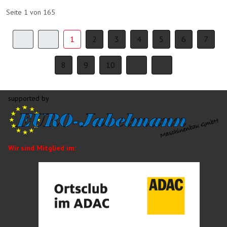
Seite 1 von 165
1
2
3
4
5
6
7
8
9
10
supported by
Wir sind Mitglied im: