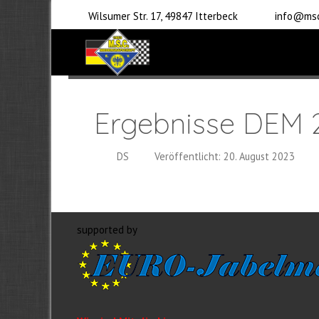
Wilsumer Str. 17, 49847 Itterbeck
info@msc
Ergebnisse DEM 
DS
Veröffentlicht: 20. August 2023
supported by