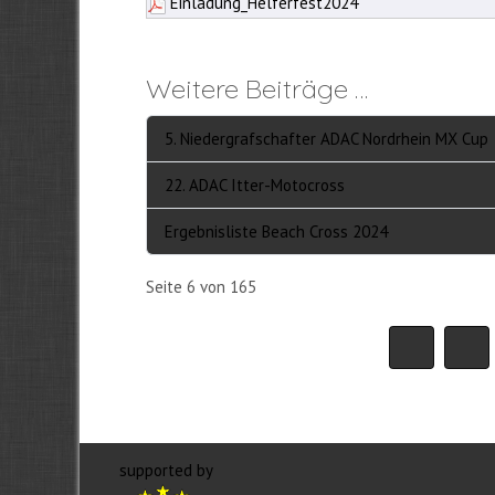
Einladung_Helferfest2024
Weitere Beiträge …
5. Niedergrafschafter ADAC Nordrhein MX Cup
22. ADAC Itter-Motocross
Ergebnisliste Beach Cross 2024
Seite 6 von 165
supported by