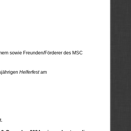
ümern sowie Freunden/Förderer des
MSC
sjährigen
Helferfest
am
t.