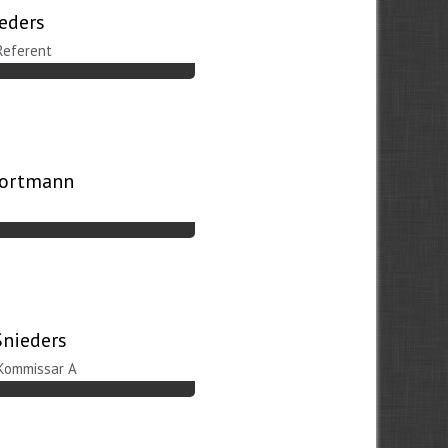
ieders
Referent
Gortmann
Snieders
Kommissar A