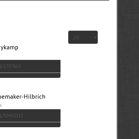
Anzeige #
Nykamp
62/1797863
oemaker-Hilbrich
n
51/50430211