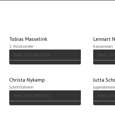
Zurücksetzen
Tobias Masselink
Lennart 
2. Vorsitzender
Kassenwart
Mobil: 0176/46015304
Mobil: 01
Christa Nykamp
Jutta Sch
Schriftführerin
Jugendleiteri
Mobil: 0151/44533401
Mobil: 01