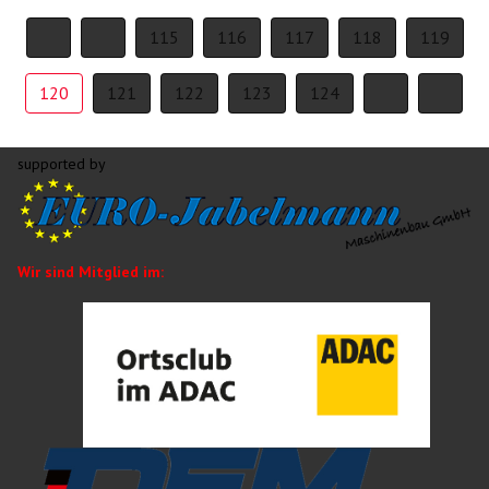
115
116
117
118
119
120
121
122
123
124
supported by
Wir sind Mitglied im: