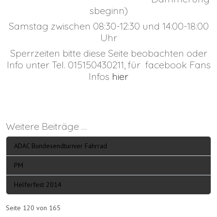
sbeginn)
Samstag zwischen 08:30-12:30 und 14:00-18:00
Uhr
Sperrzeiten bitte diese Seite beobachten oder
Info unter Tel. 015150430211, für facebook Fans
Infos
hier
Weitere Beiträge …
ADAC Bundesendturnier Fahrrad
PM
Helferfest 2014
Seite 120 von 165