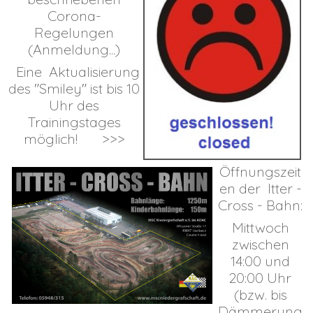
Corona-
Regelungen
(Anmeldung...)
Eine Aktualisierung
des "Smiley" ist bis 10
Uhr des
Trainingstages
möglich! >>>
Öffnungszeit
en der Itter -
Cross - Bahn:
Mittwoch
zwischen
14:00 und
20:00 Uhr
(bzw. bis
Dämmerung