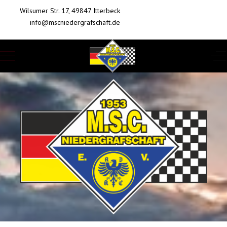
Wilsumer Str. 17, 49847 Itterbeck
info@mscniedergrafschaft.de
Mobile Menu Toggle
Of