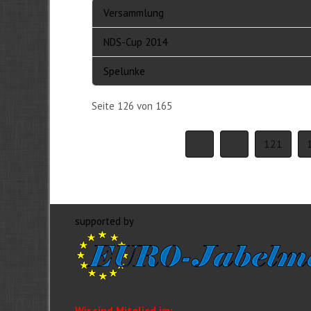
Versammlung
NDS-Cup 2014
Spelunke
Seite 126 von 165
121
supported by
Wir sind Mitglied im: